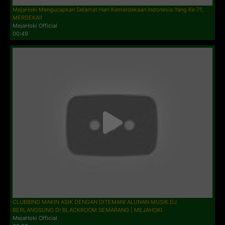
MejaHoki Mengucapkan Selamat Hari Kemerdekaan Indonesia Yang Ke 71,
MERDEKA!!
MejaHoki Official
00:49
CLUBBING MAKIN ASIK DENGAN DITEMANI ALUNAN MUSIK DJ
BERLANGSUNG DI BLACKROOM SEMARANG | MEJAHOKI
MejaHoki Official