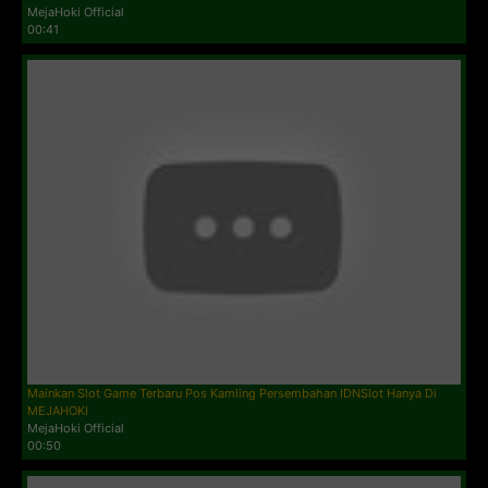
MejaHoki Official
00:41
Mainkan Slot Game Terbaru Pos Kamling Persembahan IDNSlot Hanya Di
MEJAHOKI
MejaHoki Official
00:50