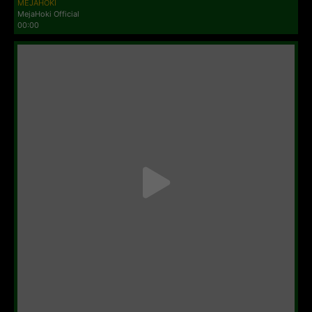
MEJAHOKI
MejaHoki Official
00:00