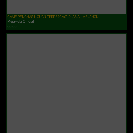
GAME PENGHASIL CUAN TERPERCAYA DI ASIA | MEJAHOKI
MejaHoki Official
00:00