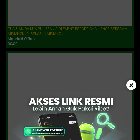
TUA & MUDA KUMPUL SEMUA DI EVENT ESPORT CHALLENGE BERSAMA
MEJAHOKI DI BEKASI || MEJAHOKI
MejaHoki Official
00:00
×