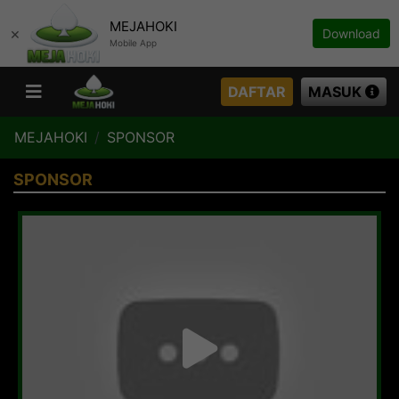
MEJAHOKI
×
Download
Mobile App
DAFTAR
MASUK
MEJAHOKI
SPONSOR
SPONSOR