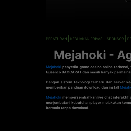
PERATURAN
KEBIJAKAN PRIVASI
SPONSOR
P
Mejahoki - A
Mejahoki
penyedia game casino online terkenal, 
Queenco BACCARAT dan masih banyak permainan
Dengan sistem teknologi terbaru dan server ke
memberikan panduan download dan install
Mejah
Mejahoki
mempersembahkan live chat interaktif 
menjembatani kebutuhan player melakukan komun
bermain tanpa download.