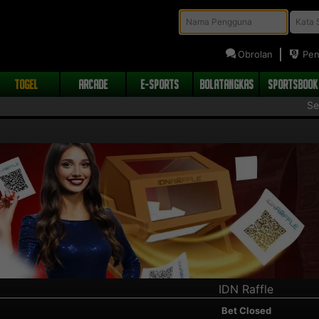
Obrolan
Pen
TOGEL
ARCADE
E-SPORTS
BOLATANGKAS
SPORTSBOOK
Selama
IDN Raffle
Bet Closed